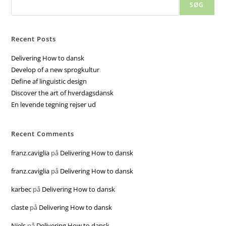
SØG
Recent Posts
Delivering How to dansk
Develop of a new sprogkultur
Define af linguistic design
Discover the art of hverdagsdansk
En levende tegning rejser ud
Recent Comments
franz.caviglia
på
Delivering How to dansk
franz.caviglia
på
Delivering How to dansk
karbec
på
Delivering How to dansk
claste
på
Delivering How to dansk
Niels
på
Delivering How to dansk