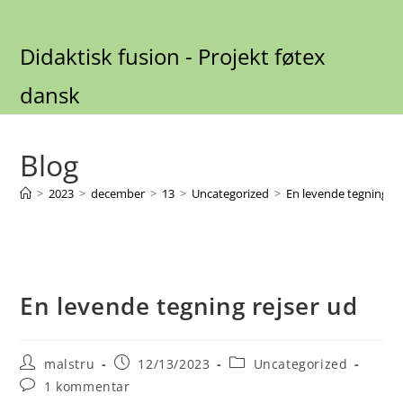
Skip
to
Didaktisk fusion - Projekt føtex
content
dansk
Blog
>
2023
>
december
>
13
>
Uncategorized
>
En levende tegning re
En levende tegning rejser ud
Post
Post
Post
malstru
12/13/2023
Uncategorized
author:
published:
category:
Post
1 kommentar
comments: