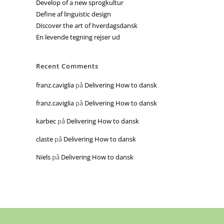
Develop of a new sprogkultur
Define af linguistic design
Discover the art of hverdagsdansk
En levende tegning rejser ud
Recent Comments
franz.caviglia
på
Delivering How to dansk
franz.caviglia
på
Delivering How to dansk
karbec
på
Delivering How to dansk
claste
på
Delivering How to dansk
Niels
på
Delivering How to dansk