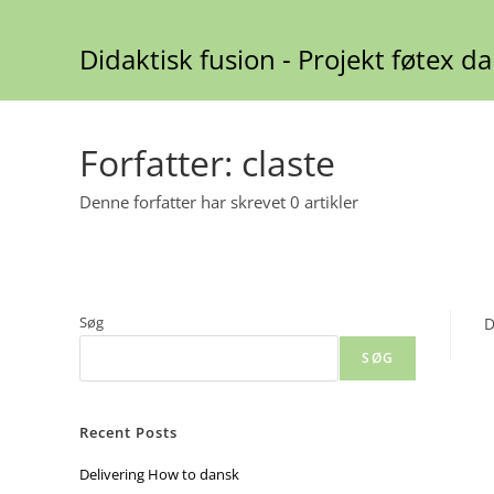
Skip
to
Didaktisk fusion - Projekt føtex d
content
Forfatter:
claste
Denne forfatter har skrevet 0 artikler
Søg
D
SØG
Recent Posts
Delivering How to dansk