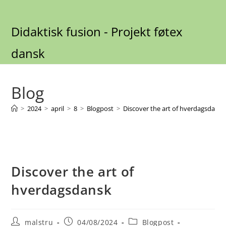
Skip
to
Didaktisk fusion - Projekt føtex
content
dansk
Blog
>
2024
>
april
>
8
>
Blogpost
>
Discover the art of hverdagsdansk
Discover the art of
hverdagsdansk
Post
Post
Post
malstru
04/08/2024
Blogpost