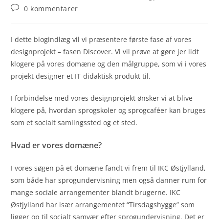
author:
published:
category:
Post
0 kommentarer
comments:
I dette blogindlæg vil vi præsentere første fase af vores
designprojekt – fasen Discover. Vi vil prøve at gøre jer lidt
klogere på vores domæne og den målgruppe, som vi i vores
projekt designer et IT-didaktisk produkt til.
I forbindelse med vores designprojekt ønsker vi at blive
klogere på, hvordan sprogskoler og sprogcaféer kan bruges
som et socialt samlingssted og et sted.
Hvad er vores domæne?
I vores søgen på et domæne fandt vi frem til IKC Østjylland,
som både har sprogundervisning men også danner rum for
mange sociale arrangementer blandt brugerne. IKC
Østjylland har især arrangementet “Tirsdagshygge” som
ligger op til socialt samvær efter sprogundervisning. Det er