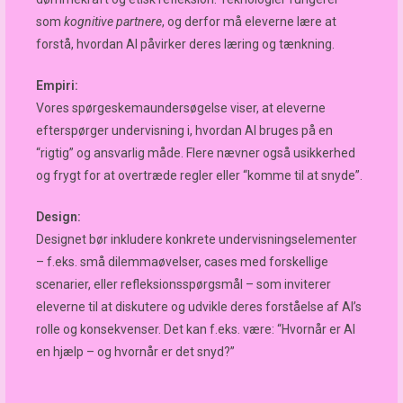
som
kognitive partnere
, og derfor må eleverne lære at
forstå, hvordan AI påvirker deres læring og tænkning.
Empiri:
Vores spørgeskemaundersøgelse viser, at eleverne
efterspørger undervisning i, hvordan AI bruges på en
“rigtig” og ansvarlig måde. Flere nævner også usikkerhed
og frygt for at overtræde regler eller “komme til at snyde”.
Design:
Designet bør inkludere konkrete undervisningselementer
– f.eks. små dilemmaøvelser, cases med forskellige
scenarier, eller refleksionsspørgsmål – som inviterer
eleverne til at diskutere og udvikle deres forståelse af AI’s
rolle og konsekvenser. Det kan f.eks. være: “Hvornår er AI
en hjælp – og hvornår er det snyd?”