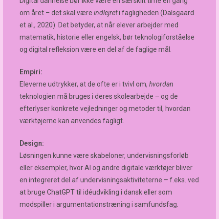
Digital dannelse bør ikke være en særskilt time én gang
om året – det skal være
indlejret
i fagligheden (Dalsgaard
et al., 2020). Det betyder, at når elever arbejder med
matematik, historie eller engelsk, bør teknologiforståelse
og digital refleksion være en del af de faglige mål.
Empiri:
Eleverne udtrykker, at de ofte er i tvivl om,
hvordan
teknologien må bruges i deres skolearbejde – og de
efterlyser konkrete vejledninger og metoder til, hvordan
værktøjerne kan anvendes fagligt.
Design:
Løsningen kunne være skabeloner, undervisningsforløb
eller eksempler, hvor AI og andre digitale værktøjer bliver
en integreret del af undervisningsaktiviteterne – f.eks. ved
at bruge ChatGPT til idéudvikling i dansk eller som
modspiller i argumentationstræning i samfundsfag.