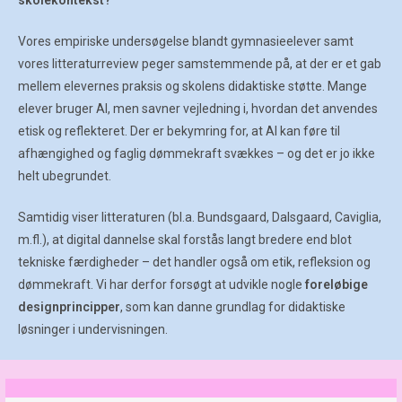
skolekontekst?
Vores empiriske undersøgelse blandt gymnasieelever samt
vores litteraturreview peger samstemmende på, at der er et gab
mellem elevernes praksis og skolens didaktiske støtte. Mange
elever bruger AI, men savner vejledning i, hvordan det anvendes
etisk og reflekteret. Der er bekymring for, at AI kan føre til
afhængighed og faglig dømmekraft svækkes – og det er jo ikke
helt ubegrundet.
Samtidig viser litteraturen (bl.a. Bundsgaard, Dalsgaard, Caviglia,
m.fl.), at digital dannelse skal forstås langt bredere end blot
tekniske færdigheder – det handler også om etik, refleksion og
dømmekraft. Vi har derfor forsøgt at udvikle nogle
foreløbige
designprincipper
, som kan danne grundlag for didaktiske
løsninger i undervisningen.