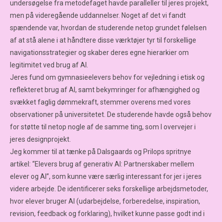
undersøgelse fra metodefaget havde paralleller til jeres projekt,
men på videregående uddannelser. Noget af det vi fandt
spændende var, hvordan de studerende netop grundet følelsen
af at stå alene i at håndtere disse værktøjer tyr til forskellige
navigationsstrategier og skaber deres egne hierarkier om
legitimitet ved brug af AI.
Jeres fund om gymnasieelevers behov for vejledning i etisk og
reflekteret brug af AI, samt bekymringer for afhængighed og
svækket faglig dømmekraft, stemmer overens med vores
observationer på universitetet. De studerende havde også behov
for støtte til netop nogle af de samme ting, som I overvejer i
jeres designprojekt.
Jeg kommer til at tænke på Dalsgaards og Prilops spritnye
artikel: “Elevers brug af generativ AI: Partnerskaber mellem
elever og AI”, som kunne være særlig interessant for jer i jeres
videre arbejde. De identificerer seks forskellige arbejdsmetoder,
hvor elever bruger AI (udarbejdelse, forberedelse, inspiration,
revision, feedback og forklaring), hvilket kunne passe godt ind i