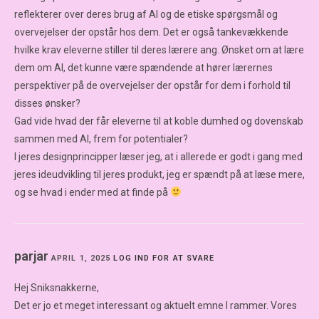
reflekterer over deres brug af AI og de etiske spørgsmål og
overvejelser der opstår hos dem. Det er også tankevækkende
hvilke krav eleverne stiller til deres lærere ang. Ønsket om at lære
dem om AI, det kunne være spændende at hører lærernes
perspektiver på de overvejelser der opstår for dem i forhold til
disses ønsker?
Gad vide hvad der får eleverne til at koble dumhed og dovenskab
sammen med AI, frem for potentialer?
I jeres designprincipper læser jeg, at i allerede er godt i gang med
jeres ideudvikling til jeres produkt, jeg er spændt på at læse mere,
og se hvad i ender med at finde på
parjar
APRIL 1, 2025
LOG IND FOR AT SVARE
Hej Sniksnakkerne,
Det er jo et meget interessant og aktuelt emne I rammer. Vores