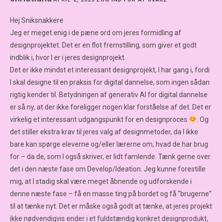
Hej Sniksnakkere
Jeg er meget enig i de pæne ord om jeres formidling af
designprojektet. Det er en flot fremstilling, som giver et godt
indblik i, hvor I er i jeres designprojekt.
Det er ikke mindst et interessant designprojekt, I har gang i, fordi
I skal designe til en praksis for digital dannelse, som ingen sådan
rigtig kender til. Betydningen af generativ AI for digital dannelse
er så ny, at der ikke foreligger nogen klar forståelse af det. Det er
virkelig et interessant udgangspunkt for en designproces
. Og
det stiller ekstra krav til jeres valg af designmetoder, da I ikke
bare kan spørge eleverne og/eller lærerne om, hvad de har brug
for – da de, som I også skriver, er lidt famlende. Tænk gerne over
det i den næste fase om Develop/Ideation. Jeg kunne forestille
mig, at I stadig skal være meget åbnende og udforskende i
denne næste fase – få en masse ting på bordet og få “brugerne”
til at tænke nyt. Det er måske også godt at tænke, at jeres projekt
ikke nødvendigvis ender i et fuldstændig konkret designprodukt,