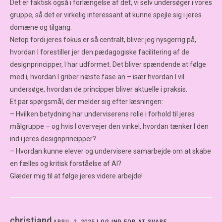
Det er faktisk også i forlængelse af det, vi selv undersøger i vores
gruppe, så det er virkelig interessant at kunne spejle sig i jeres
domæne og tilgang.
Netop fordi jeres fokus er så centralt, bliver jeg nysgerrig på,
hvordan I forestiller jer den pædagogiske facilitering af de
designprincipper, I har udformet. Det bliver spændende at følge
med i, hvordan I griber næste fase an – især hvordan I vil
undersøge, hvordan de principper bliver aktuelle i praksis.
Et par spørgsmål, der melder sig efter læsningen:
– Hvilken betydning har underviserens rolle i forhold til jeres
målgruppe – og hvis I overvejer den vinkel, hvordan tænker I den
ind i jeres designprincipper?
– Hvordan kunne elever og undervisere samarbejde om at skabe
en fælles og kritisk forståelse af AI?
Glæder mig til at følge jeres videre arbejde!
christiand
APRIL 2, 2025
LOG IND FOR AT SVARE