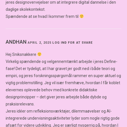
jeres designovervejelser om at integrere digital dannelse i den
daglige skolekontekst.
Spændende at se hvad I kommer frem til
ANDHAN
APRIL 2, 2025
LOG IND FOR AT SVARE
Hej Sniksnakkere
Virkelig spændende og velgennemtænkt arbejde i jeres Define-
fase! Det er tydeligt, at I har gravet jer godt ned i både teori og
empiri, og jeres forskningsspørgsmål rammer en super aktuel og
vigtig problemstilling. Jeg vil især fremhæve, hvordan I får koblet
elevernes oplevede behov med konkrete didaktiske
designprincipper – det giver jeres arbejde både dybde og
praksisrelevans.
Jeres idéer om refleksionsværktøjer, dilemmaøvelser og AI-
integrerede undervisningsaktiviteter lyder som nogle rigtig gode
afsæt for videre udvikling. Jeg er særligt nysgerrig på, hvordan I