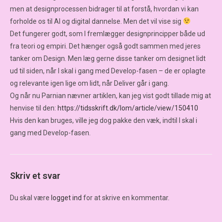
men at designprocessen bidrager til at forstå, hvordan vi kan
forholde os til AI og digital dannelse. Men det vil vise sig
Det fungerer godt, som I fremlægger designprincipper både ud
fra teori og empiri. Det hænger også godt sammen med jeres
tanker om Design. Men læg gerne disse tanker om designet lidt
ud til siden, når I skal i gang med Develop-fasen – de er oplagte
og relevante igen lige om lidt, når Deliver går i gang.
Og når nu Parnian nævner artiklen, kan jeg vist godt tillade mig at
henvise til den:
https://tidsskrift.dk/lom/article/view/150410
Hvis den kan bruges, ville jeg dog pakke den væk, indtil I skal i
gang med Develop-fasen.
Skriv et svar
Du skal være
logget ind
for at skrive en kommentar.