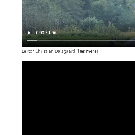
Lektor Christian Dalsgaard [
læs mere
]