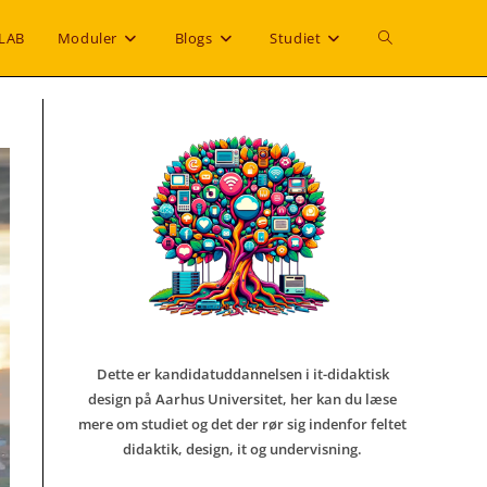
Toggle
LAB
Moduler
Blogs
Studiet
website
search
Dette er kandidatuddannelsen i it-didaktisk
design på Aarhus Universitet, her kan du læse
mere om studiet og det der rør sig indenfor
feltet
didaktik, design, it og undervisning.