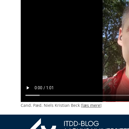
Cand. Pæd. Niels Kristian Beck [
læs mere
]