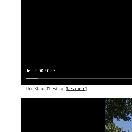
Lektor Klaus Thestrup [
læs mere
]