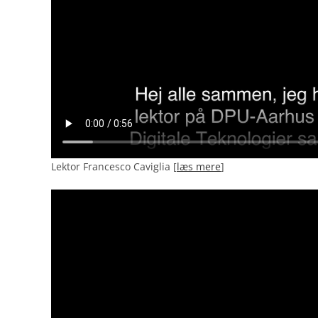
Lektor Francesco Caviglia [
læs mere
]