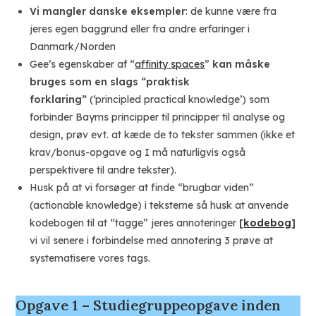
Vi mangler danske eksempler
: de kunne være fra
jeres egen baggrund eller fra andre erfaringer i
Danmark/Norden
Gee’s egenskaber af “
affinity spaces
”
kan måske
bruges som en slags “praktisk
forklaring”
(‘principled practical knowledge’) som
forbinder Bayms principper til principper til analyse og
design, prøv evt. at kæde de to tekster sammen (ikke et
krav/bonus-opgave og I må naturligvis også
perspektivere til andre tekster).
Husk på at vi forsøger at finde “brugbar viden”
(actionable knowledge) i teksterne så husk at anvende
kodebogen til at “tagge” jeres annoteringer
[
kodebog
]
vi vil senere i forbindelse med annotering 3 prøve at
systematisere vores tags.
Opgave 1 – Studiegruppeopgave inden