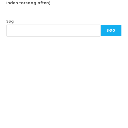
inden torsdag aften)
Søg
SØG