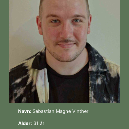
Navn:
Sebastian Magne Vinther
Alder:
31 år